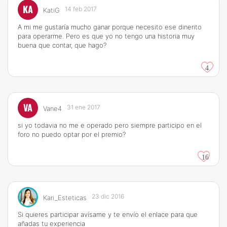
KA
14 feb 2017
KatiG
A mi me gustaría mucho ganar porque necesito ese dinerito
para operarme. Pero es que yo no tengo una historia muy
buena que contar, que hago?
4
VA
31 ene 2017
Vane4
si yo todavia no me e operado pero siempre participo en el
foro no puedo optar por el premio?
16
23 dic 2016
Kari_Esteticas
Si quieres participar avísame y te envío el enlace para que
añadas tu experiencia