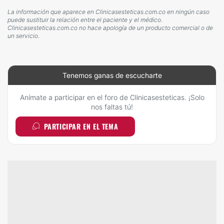
La información que aparece en Clinicasesteticas.com.co en ningún caso
puede sustituir la relación entre el paciente y el médico.
Clinicasesteticas.com.co no hace apología de un producto comercial o de
un servicio.
Tenemos ganas de escucharte
Anímate a participar en el foro de Clinicasesteticas. ¡Solo
nos faltas tú!
PARTICIPAR EN EL TEMA