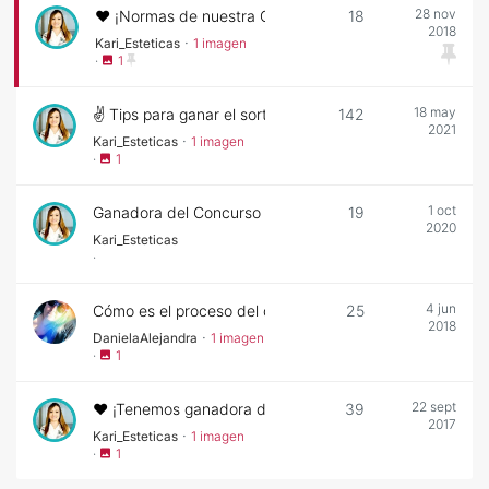
28 nov
❤ ¡Normas de nuestra Comunidad!
18
2018
·
Kari_Esteticas
1 imagen
·
1
18 may
✌️ Tips para ganar el sorteo
142
2021
·
Kari_Esteticas
1 imagen
·
1
1 oct
Ganadora del Concurso de Junio
19
2020
Kari_Esteticas
·
4 jun
Cómo es el proceso del concurso?
25
2018
·
DanielaAlejandra
1 imagen
·
1
22 sept
❤️ ¡Tenemos ganadora de abril!
39
2017
·
Kari_Esteticas
1 imagen
·
1