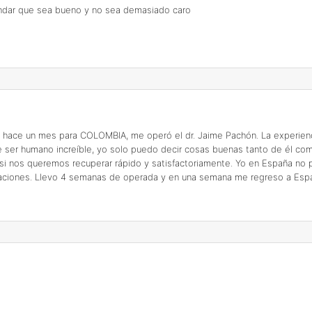
endar que sea bueno y no sea demasiado caro
e hace un mes para COLOMBIA, me operó el dr. Jaime Pachón. La experienc
de ser humano increíble, yo solo puedo decir cosas buenas tanto de él co
as si nos queremos recuperar rápido y satisfactoriamente. Yo en España n
vacaciones. Llevo 4 semanas de operada y en una semana me regreso a Espa