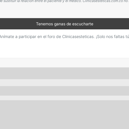
sustituir la relación entre el paciente y el médico. Clinicasesteticas.com.co no
Tenemos ganas de escucharte
Anímate a participar en el foro de Clinicasesteticas. ¡Solo nos faltas tú