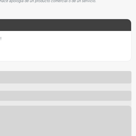
 hace apología de un producto comercial o de un servicio.
!