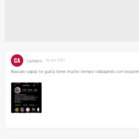
CA
10 oct 2021
CarMarin
Búscalo capaz te gusta tiene mucho tiempo trabajando con biopoli