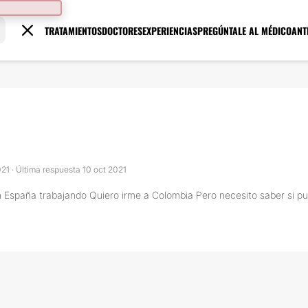
TRATAMIENTOS
DOCTORES
EXPERIENCIAS
PREGÚNTALE AL MÉDICO
ANT
021 · Última respuesta 10 oct 2021
 España trabajando Quiero irme a Colombia Pero necesito saber si pue