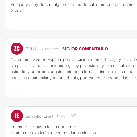
Aunque yo soy de cali, alguno cirujano de cali q me puedan recom
Gracias
ZC
MEJOR COMENTARIO
ZCUA
19 ago 2021
Yo también vivo en España, pedí vacaciones en el trabajo y me vin
cirugía, el doctor es muy bueno, muy profesional y es una calidad 
cuidado, y se deben seguir al pie de la letra las indicaciones dad
una cirugía particular y fuera del país, por eso espere y pedí las 
JE
17 ago 2021
JennyLoverest
En enero me gustaría ir a operarme
Y tamb me ayudarán a recomendar un cirujano