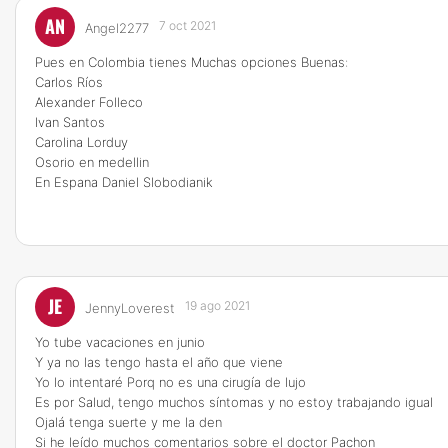
AN
7 oct 2021
Angel2277
Pues en Colombia tienes Muchas opciones Buenas:
Carlos Ríos
Alexander Folleco
Ivan Santos
Carolina Lorduy
Osorio en medellin
En Espana Daniel Slobodianik
JE
19 ago 2021
JennyLoverest
Yo tube vacaciones en junio
Y ya no las tengo hasta el año que viene
Yo lo intentaré Porq no es una cirugía de lujo
Es por Salud, tengo muchos síntomas y no estoy trabajando igual
Ojalá tenga suerte y me la den
Si he leído muchos comentarios sobre el doctor Pachon