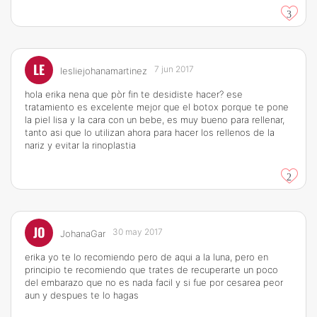
3
LE
7 jun 2017
lesliejohanamartinez
hola erika nena que pòr fin te desidiste hacer? ese
tratamiento es excelente mejor que el botox porque te pone
la piel lisa y la cara con un bebe, es muy bueno para rellenar,
tanto asi que lo utilizan ahora para hacer los rellenos de la
nariz y evitar la rinoplastia
2
JO
30 may 2017
JohanaGar
erika yo te lo recomiendo pero de aqui a la luna, pero en
principio te recomiendo que trates de recuperarte un poco
del embarazo que no es nada facil y si fue por cesarea peor
aun y despues te lo hagas