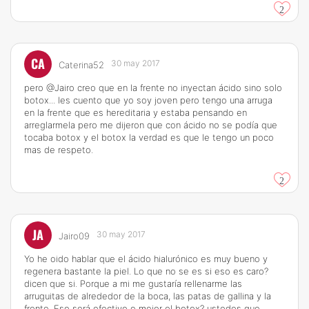
2
CA
30 may 2017
Caterina52
pero @Jairo creo que en la frente no inyectan ácido sino solo
botox... les cuento que yo soy joven pero tengo una arruga
en la frente que es hereditaria y estaba pensando en
arreglarmela pero me dijeron que con ácido no se podía que
tocaba botox y el botox la verdad es que le tengo un poco
mas de respeto.
2
JA
30 may 2017
Jairo09
Yo he oido hablar que el ácido hialurónico es muy bueno y
regenera bastante la piel. Lo que no se es si eso es caro?
dicen que si. Porque a mi me gustaría rellenarme las
arruguitas de alrededor de la boca, las patas de gallina y la
frente. Eso será efectivo o mejor el botox? ustedes que