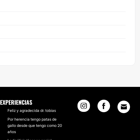
EXPERIENCIAS
Feliz y agradecida dr. tobias
Por herencia tengo patas de
gallo desde que tengo como 20
años