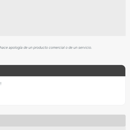
 hace apología de un producto comercial o de un servicio.
!