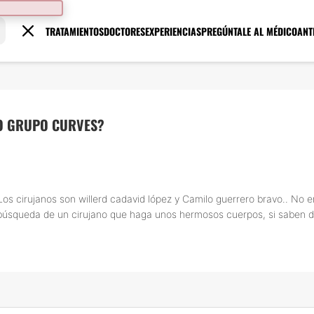
TRATAMIENTOS
DOCTORES
EXPERIENCIAS
PREGÚNTALE AL MÉDICO
ANT
LO GRUPO CURVES?
os cirujanos son willerd cadavid lópez y Camilo guerrero bravo.. No e
 búsqueda de un cirujano que haga unos hermosos cuerpos, si saben d