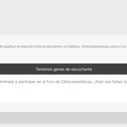
sustituir la relación entre el paciente y el médico. Clinicasesteticas.com.co no
Tenemos ganas de escucharte
Anímate a participar en el foro de Clinicasesteticas. ¡Solo nos faltas tú