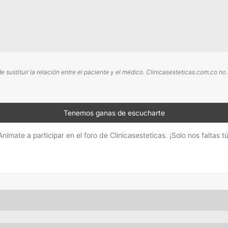
sustituir la relación entre el paciente y el médico. Clinicasesteticas.com.co no
Tenemos ganas de escucharte
Anímate a participar en el foro de Clinicasesteticas. ¡Solo nos faltas tú