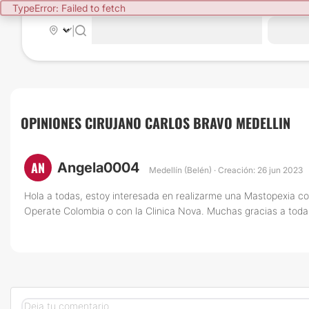
TypeError: Failed to fetch
|
OPINIONES CIRUJANO CARLOS BRAVO MEDELLIN
AN
Angela0004
Medellín (Belén) · Creación: 26 jun 2023
Hola a todas, estoy interesada en realizarme una Mastopexia con
Operate Colombia o con la Clinica Nova. Muchas gracias a toda