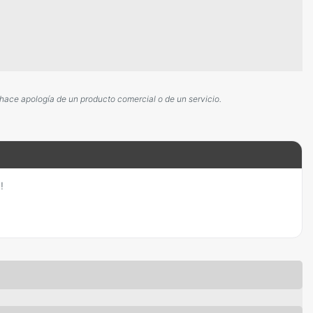
 hace apología de un producto comercial o de un servicio.
!