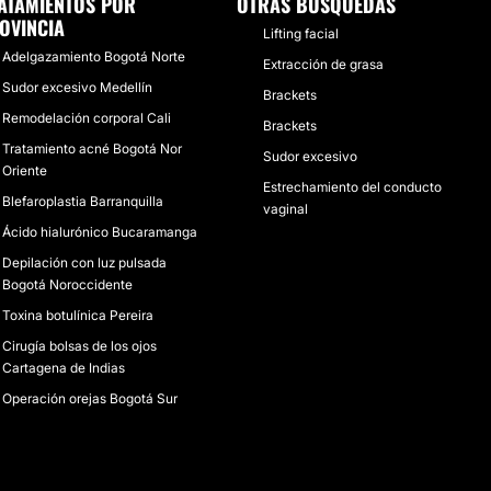
ATAMIENTOS POR
OTRAS BÚSQUEDAS
OVINCIA
Lifting facial
Adelgazamiento Bogotá Norte
Extracción de grasa
Sudor excesivo Medellín
Brackets
Remodelación corporal Cali
Brackets
Tratamiento acné Bogotá Nor
Sudor excesivo
Oriente
Estrechamiento del conducto
Blefaroplastia Barranquilla
vaginal
Ácido hialurónico Bucaramanga
Depilación con luz pulsada
Bogotá Noroccidente
Toxina botulínica Pereira
Cirugía bolsas de los ojos
Cartagena de Indias
Operación orejas Bogotá Sur