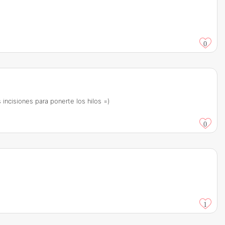
0
incisiones para ponerte los hilos =)
0
1