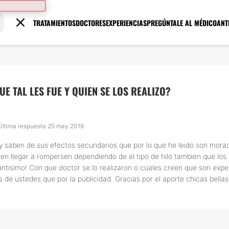
TRATAMIENTOS
DOCTORES
EXPERIENCIAS
PREGÚNTALE AL MÉDICO
ANT
E TAL LES FUE Y QUIEN SE LOS REALIZO?
 Última respuesta 25 may 2018
do y saben de sus efectos secundarios que por lo que he leido son mo
den llegar a rompersen dependiendo de el tipo de hilo tambien que lo
tisimo! Con que doctor se lo realizaron o cuales creen que son exper
 de ustedes que por la publicidad. Gracias por el aporte chicas bellas