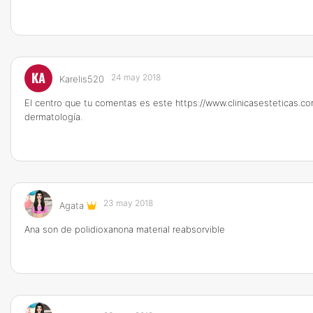
KA
24 may 2018
Karelis520
El centro que tu comentas es este
https://www.clinicasesteticas.c
dermatología.
23 may 2018
Agata
Ana son de polidioxanona material reabsorvible