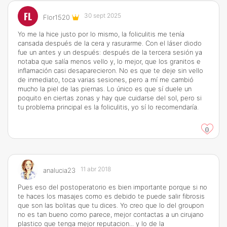
FL
30 sept 2025
Flor1520
Yo me la hice justo por lo mismo, la foliculitis me tenía
cansada después de la cera y rasurarme. Con el láser diodo
fue un antes y un después: después de la tercera sesión ya
notaba que salía menos vello y, lo mejor, que los granitos e
inflamación casi desaparecieron. No es que te deje sin vello
de inmediato, toca varias sesiones, pero a mí me cambió
mucho la piel de las piernas. Lo único es que sí duele un
poquito en ciertas zonas y hay que cuidarse del sol, pero si
tu problema principal es la foliculitis, yo sí lo recomendaría.
0
11 abr 2018
analucia23
Pues eso del postoperatorio es bien importante porque si no
te haces los masajes como es debido te puede salir fibrosis
que son las bolitas que tu dices. Yo creo que lo del groupon
no es tan bueno como parece, mejor contactas a un cirujano
plastico que tenga mejor reputacion... y lo de la